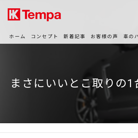
ホーム
コンセプト
新着記事
お客様の声
車の
動画
販売
まさにいいとこ取りの1台！令
中古車相場
パーツ
修理・メンテナンス
雹害