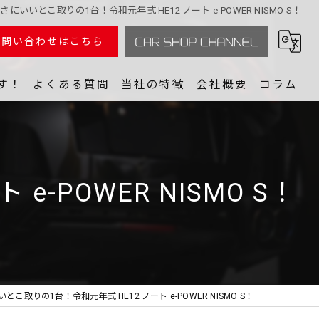
さにいいとこ取りの1台！令和元年式 HE12 ノート e-POWER NISMO S！
お問い合わせはこちら
す！
よくある質問
当社の特徴
会社概要
コラム
GOYA BASE
中古車売買
ラーコーディネーター 山野翼
中古車相場
-POWER NISMO S！
動画クリエイター Reiji.
スポーツカー
@車から派生する新たな人生を創る
パーツ
ubeからMCまでマルチで対応できるインフルエンサー 矢田部明子
スタジオ
とこ取りの1台！令和元年式 HE12 ノート e-POWER NISMO S！