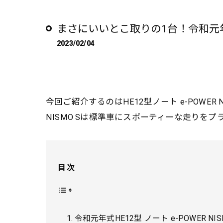
イベント
まさにいいとこ取りの1台！令和元年式 H
スタジオ
2023/02/04
今回ご紹介するのはHE12型ノート e-POWER
NISMO Sは標準車にスポーティーな走りを
目次
令和元年式HE12型 ノート e-POWER NIS