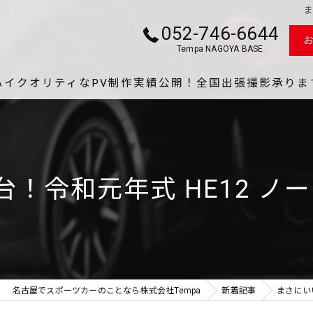
ま
052-746-6644
Tempa NAGOYA BASE
ハイクオリティなPV制作実績公開！全国出張撮影承りま
Tempa NA
愛車カ
和元年式 HE12 ノート e
最短最効
あつし
YouT
名古屋でスポーツカーのことなら株式会社Tempa
新着記事
まさにいい