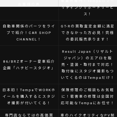
車業界専門！Tempaのマー
お客様の声
ケティングサポートサービ
ス！
自動車関係のパーツをライ
GT-Rの買取査定金額に満足
ブで紹介！CAR SHOP
できなかった方必見！究極
CHANNEL！
の委託販売承ります！
Result Japan（リザルト
ジャパン）のエアロを販
86/BRZオーナー愛車紹介
売・塗装・取付まで対応！
企画「ハチビースタジオ」
取付後にスタジオ撮影もつ
いてくるのはTempaだけ！
日本初！TempaでWORKホ
保険修理のご相談もお気軽
イールを購入するとスタジ
に！雹害車の修理は全国対
オ撮影が付いてくる！
応可能なTempaにお任せ！
専門店ならではの高価買
車のハイクオリティなPV制