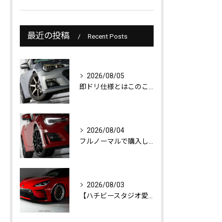
最近の投稿
Recent Posts
2026/08/05
即ドリ仕様とはこのこと！ナックル＆延長ロアアームで切れ角アップされたZC6 BRZが究極の委託販売で登場！
2026/08/04
フルノーマルで購入したZC6 BRZにWORKアルミホイールを装着！Tempaでホイールを購入するとスタジオ撮影がついてくる！
2026/08/03
【ハチビースタジオ愛車紹介】ツラで魅せるこだわりのトラックスタンス！赤い86さんのZN8 GR86が登場！