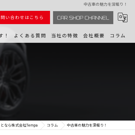
中古車の魅力を深堀り！
お問い合わせはこちら
す！
よくある質問
当社の特徴
会社概要
コラム
GOYA BASE
中古車売買
ラーコーディネーター 山野翼
中古車相場
動画クリエイター Reiji.
スポーツカー
@車から派生する新たな人生を創る
パーツ
ubeからMCまでマルチで対応できるインフルエンサー 矢田部明子
スタジオ
となら株式会社Tempa
コラム
中古車の魅力を深堀り！