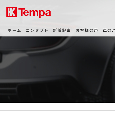
ホーム
コンセプト
新着記事
お客様の声
車の
動画
販売
中古車相場
パーツ
修理・メンテナンス
雹害