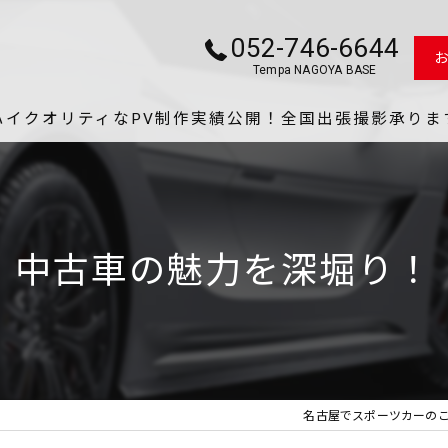
052-746-6644
Tempa NAGOYA BASE
ハイクオリティなPV制作実績公開！全国出張撮影承りま
Tempa NA
愛車カ
中古車の魅力を深堀り！
最短最効
あつし
YouT
名古屋でスポーツカーのこ